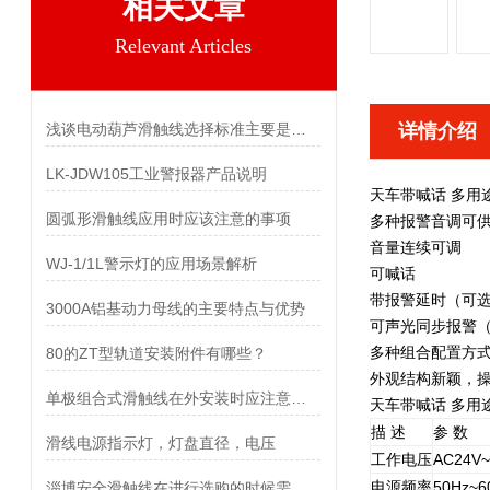
相关文章
Relevant Articles
浅谈电动葫芦滑触线选择标准主要是依照哪几点原则
详情介绍
LK-JDW105工业警报器产品说明
天车带喊话 多用
圆弧形滑触线应用时应该注意的事项
多种报警音调可
音量连续可调
WJ-1/1L警示灯的应用场景解析
可喊话
带报警延时（可
3000A铝基动力母线的主要特点与优势
可声光同步报警
多种组合配置方
80的ZT型轨道安装附件有哪些？
外观结构新颖，
单极组合式滑触线在外安装时应注意什么
天车带喊话 多用
描 述
参 数
滑线电源指示灯，灯盘直径，电压
工作电压
AC24V
电源频率
50Hz~6
淄博安全滑触线在进行选购的时候需要注意那些问题