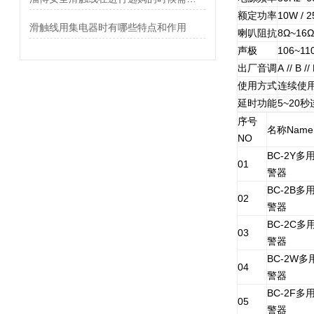
额定功率
10W / 2
滑触线用集电器时有哪些特点和作用
喇叭阻抗
8Ω~16Ω
声极
106~1
出厂音调
A //
使用方式
连续使
延时功能
5~20
序号
名称Name
NO
BC-2Y
01
警器
BC-2B
02
警器
BC-2C
03
警器
BC-2W
04
警器
BC-2F
05
警器