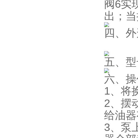
阀6实
出；当
四、外
五、型
六、操
1、将
2、摆
给油器
3、泵