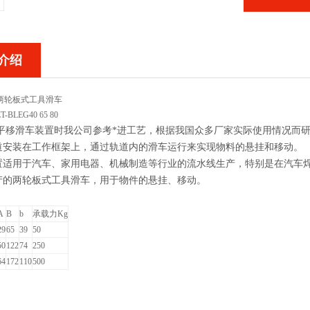
介绍
两轮板式工具滑车
BLEG40 65 80
道平移滑车装置时我公司参考*进工艺，根据我国众多厂家实际使用情况而
道安装在工作框架上，通过轨道内的滑车运行来实现物料的悬挂和移动。
置适用于汽车、家用电器、机械制造等行业的流水线生产，特别是在汽车
产的两轮板式工具滑车，用于物件的悬挂、移动。
：
A
B
b
承载力Kg
29
65
39
50
50
122
74
250
64
172
110
500