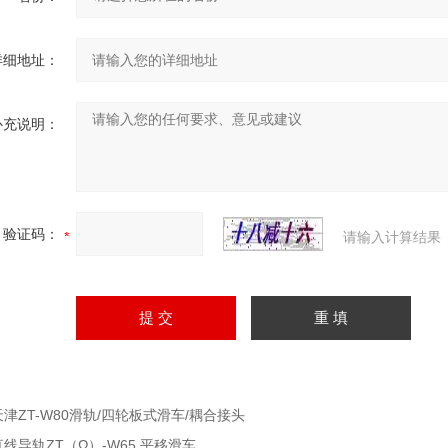
详细地址：
补充说明：
验证码：
请输入计算结果
天津ZT-W80滑轨/四轮板式滑车/耦合接头
直线导轨ZT（Ω）-W65 平移滑车