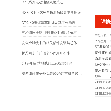
DZB系列电动油泵规格总汇
HXPnR-H-400A单极滑触线集电器用途
详情
DTC-40电缆滑车用途及其工作原理
三相调压器应用于哪些领域呢？你可知道？
产品名称：
产品型号：ZT-
安全滑触线中的相关部件安装与总体特点
ZT型轨
接件将轨
桥梁同步千斤顶个小作用可不小
该滑车装
介绍铜.铝.滑触线的三点检修知识
我公司生
技术参数
浅谈如何在室外安装500A起重机单级安全滑触线
型号
ZT-BLEG40
ZT-BLEG65
ZT-BLEG80