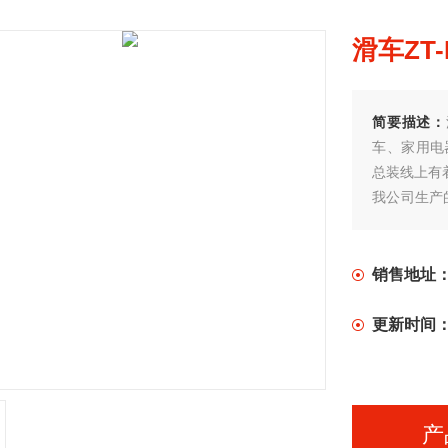
滑车ZT
简要描述：
车、家用电
总装线上有
我公司生产的
移动。
销售地址
更新时间
产