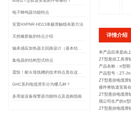
80的ZT型轨道安装附件有哪些？
电子蜂鸣器功能特点
安置HXPNR-HD13单极滑触线有新方法
详情介绍
天然橡胶板的特点介绍
轴承感应加热器主回路设计（基本结构与原理）
本产品目录是由
ZT型悬挂工具滑
集电器的结构型式特点
产品名称：
π型联
震惊！耐火母线槽的技术特点竟在这里！
产品型号：ZT-Jπ40
ZT型悬挂电缆滑
GHC系列电缆滑车分为哪几种？
接件将轨道安装
ZT型悬挂电缆
多用途设备报警器功能特点及选购指南
我公司生产的π
ZT型悬挂电缆滑