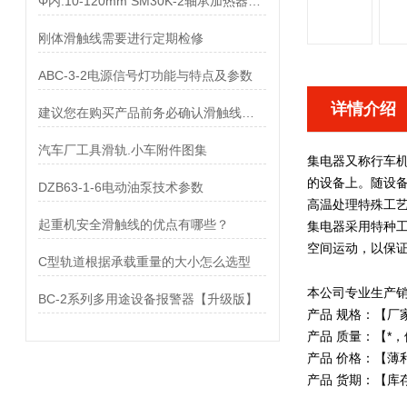
Φ内:10-120mm SM30K-2轴承加热器结构形式
刚体滑触线需要进行定期检修
ABC-3-2电源信号灯功能与特点及参数
详情介绍
建议您在购买产品前务必确认滑触线供应厂家
汽车厂工具滑轨.小车附件图集
集电器又称行车
的设备上。随设
DZB63-1-6电动油泵技术参数
高温处理特殊工艺
起重机安全滑触线的优点有哪些？
集电器采用特种工
空间运动，以保
C型轨道根据承载重量的大小怎么选型
本公司专业生产
BC-2系列多用途设备报警器【升级版】
产品 规格：【厂
产品 质量：【*
产品 价格：【薄
产品 货期：【库