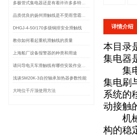
多极管式集电器还是有着许许多多特点的
品质优良的扬州滑触线是不受雨雪霜冻影响的
详情介绍
DHGJ-4-50/170多级铜排安全滑触线
教你如何看起重机滑触线的质量
本目录
上海船厂设备报警器的种类和用途
集电器
请问导电天车滑触线有哪些安装作业顺序?
集电器
浅谈SM20K-3自控轴承加热器参数性能
集电刷
大吨位千斤顶使用方法
系统的
动接触
机械结
构的稳