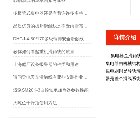
影响滑线的成本因素有哪些
多极管式集电器还是有着许许多多特点的
品质优良的扬州滑触线是不受雨雪霜冻影响的
详情介绍
DHGJ-4-50/170多级铜排安全滑触线
教你如何看起重机滑触线的质量
集电器
滑触
是
集电器
由机械结构
上海船厂设备报警器的种类和用途
集电刷则是导轨滑
请问导电天车滑触线有哪些安装作业顺序?
器是整个滑线系统
浅谈SM20K-3自控轴承加热器参数性能
大吨位千斤顶使用方法