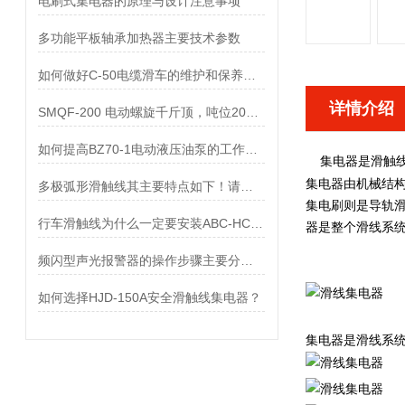
电刷式集电器的原理与设计注意事项
多功能平板轴承加热器主要技术参数
如何做好C-50电缆滑车的维护和保养，哪些工作必须要做好
详情介绍
SMQF-200 电动螺旋千斤顶，吨位200T/200mm
如何提高BZ70-1电动液压油泵的工作效率
集电器
滑触
是
集电器
由机械结构
多极弧形滑触线其主要特点如下！请看下文！
集电刷则是导轨滑
行车滑触线为什么一定要安装ABC-HCX-100电源指示灯
器是整个滑线系统
频闪型声光报警器的操作步骤主要分为以下阶段
如何选择HJD-150A安全滑触线集电器？
集电器是滑线系统