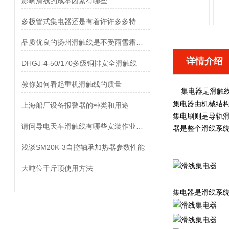
影响滑线的成本因素有哪些
多极管式集电器还是有着许许多多特点的
品质优良的扬州滑触线是不受雨雪霜冻影响的
详情介绍
DHGJ-4-50/170多级铜排安全滑触线
教你如何看起重机滑触线的质量
集电器
滑触
是
集电器
由机械结构
上海船厂设备报警器的种类和用途
集电刷则是导轨滑
请问导电天车滑触线有哪些安装作业顺序?
器是整个滑线系统
浅谈SM20K-3自控轴承加热器参数性能
大吨位千斤顶使用方法
集电器是滑线系统