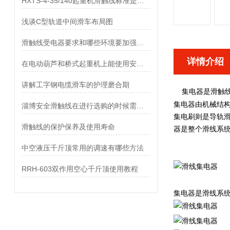
HXTS-4-35/140起重机滑触线标准是如何规定的？
浅谈C型轨道中间滑车布局图
滑触线受电器要求和哪些环境要加强维护
详情介绍
在电动葫芦和桥式起重机上能使用安全滑触线吗
讲解工字钢电缆滑车的护理磨合期
集电器
滑触
是
集电器
由机械结构
淄博安全滑触线在进行选购的时候需要注意那些问题
集电刷则是导轨滑
滑触线的保护保养及使用寿命
器是整个滑线系统
中空液压千斤顶常用的调速有哪些方法
RRH-603双作用空心千斤顶使用教程
集电器是滑线系统