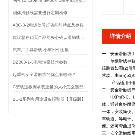
Φ内:10-120mm SM30K-2轴承加热器结构形式
刚体滑触线需要进行定期检修
ABC-3-2电源信号灯功能与特点及参数
详情介绍
建议您在购买产品前务必确认滑触线供应厂家
汽车厂工具滑轨.小车附件图集
一、
安全滑触线
单级滑线导轨是
DZB63-1-6电动油泵技术参数
该装置如图(2)所
起重机安全滑触线的优点有哪些？
紧凑。由n(n)
产品适用于输送交
C型轨道根据承载重量的大小怎么选型
二、
安全滑触线
HXPnR-C、
BC-2系列多用途设备报警器【升级版】
体，通过良好耐
一体，安装简便
车轨道、导电环
便。还可弯曲成R
三、
安全滑触线