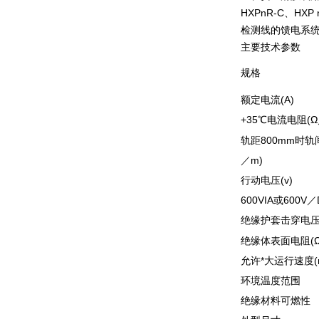
HXPnR-C、
检测线的馈电系
主要技术参数
规格
额定电流(A)
+35℃电流电阻(Ω
轨距800mm时轨
／m)
行动电压(v)
600VIA或600V／
绝缘护套击穿电压(
绝缘体表面电阻(Ω
允许*大运行速度(m
环境温度范围
绝缘材料可燃性