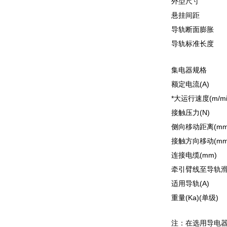
外型尺寸
悬挂间距
导轨断面膨胀
导轨标准长度
集电器规格
额定电流(A)
*大运行速度(m/mi
接触压力(N)
侧向移动距离(mm
接触方向移动(mm
连接电缆(mm)
牵引臂线至导轨滑
适用导轨(A)
重量(Ka)(单级)
注：在选用导电