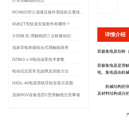
行车滑触线的优点
RCH603空心顶液压操作系统的主要技术参数及操作规程
65的ZT型轨道安装附件有哪些？
详情介绍
介绍铜.铝.滑触线的三点检修知识
浅谈导电单级组合式滑触线保养
双极集电器
别称
DZB63-1-6电动油泵技术参数
双极集电器
是滑
电动试压泵常见故障及排除方法
电。集电器由机
HXDL-40电缆滑线导轨安装示意图
机械结构的张力
及材料结构成分
浅谈RGV设备选型C型滑触线注意事项