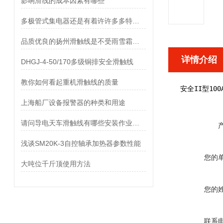
影响滑线的成本因素有哪些
多极管式集电器还是有着许许多多特点的
品质优良的扬州滑触线是不受雨雪霜冻影响的
详情介绍
DHGJ-4-50/170多级铜排安全滑触线
教你如何看起重机滑触线的质量
安全II型10
上海船厂设备报警器的种类和用途
请问导电天车滑触线有哪些安装作业顺序?
浅谈SM20K-3自控轴承加热器参数性能
您的
大吨位千斤顶使用方法
您的
联系