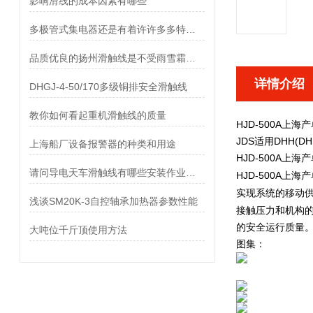
影响滑线的成本因素有哪些
多极管式集电器还是有着许许多多特点的
品质优良的扬州滑触线是不受雨雪霜冻影响的
详情介绍
DHGJ-4-50/170多级铜排安全滑触线
教你如何看起重机滑触线的质量
HJD-500A上
JDS适用DHH(
上海船厂设备报警器的种类和用途
HJD-500A上
请问导电天车滑触线有哪些安装作业顺序?
HJD-500A上
实现系统的移动
浅谈SM20K-3自控轴承加热器参数性能
接触压力和机构
的安全运行质量
大吨位千斤顶使用方法
图集：