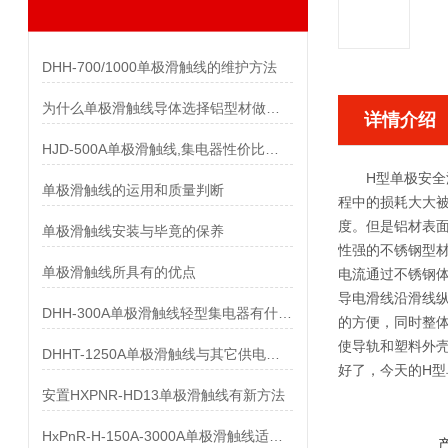
DHH-700/1000单极滑触线的维护方法
为什么单极滑触线导体选择铝型材做而不是纯铝做
详情介绍
HJD-500A单极滑触线,集电器性价比优势有哪些
H型
单极安全
单极滑触线的运用和质量判断
程中的损耗大大被
度。但是铝材表面
单极滑触线安装与毕竟的保养
性强的不锈钢型材
单极滑触线所具有的优点
电流通过不锈钢
导电滑线沿滑线纵
DHH-300A单极滑触线轻型集电器有什么样的要求
的方便，同时整
使导轨和塑料外
DHHT-1250A单极滑触线与其它供电系统的比较
好了，今天的H型
安置HXPNR-HD13单极滑触线有新方法
HxPnR-H-150A-3000A单极滑触线适用条件都有哪些