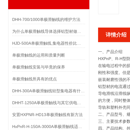
DHH-700/1000单极滑触线的维护方法
为什么单极滑触线导体选择铝型材做而不是纯铝做
详情介绍
HJD-500A单极滑触线,集电器性价比优势有哪些
一、产品介绍
单极滑触线的运用和质量判断
HXPnP、R-
在输电过程中的损
单极滑触线安装与毕竟的保养
刚性和强度。但是
单极滑触线所具有的优点
嵌装耐磨性强的不
铝型材的电流通
DHH-300A单极滑触线轻型集电器有什么样的要求
导电滑线沿滑线纵
的方便，同时整体
DHHT-1250A单极滑触线与其它供电系统的比较
导轨和塑料外壳
二、产品型号、
安置HXPNR-HD13单极滑触线有新方法
三、主要技术参
HxPnR-H-150A-3000A单极滑触线适用条件都有哪些
四、产品结构、