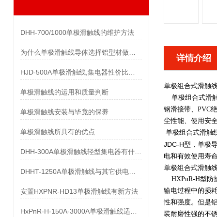
DHH-700/1000单极滑触线的维护方法
为什么单极滑触线导体选择铝型材做而不是纯铝做
详情介绍
HJD-500A单极滑触线,集电器性价比优势有哪些
单极组合式滑触
单极滑触线的运用和质量判断
单极组合式滑触线 
钢滑接带、PVC
单极滑触线安装与毕竟的保养
尘性能、使用安
单极滑触线所具有的优点
单极组合式滑触
JDC-H型，单
DHH-300A单极滑触线轻型集电器有什么样的要求
电和有效使用寿
单极组合式滑触
DHHT-1250A单极滑触线与其它供电系统的比较
HXPnR-H型
输电过程中的损耗
安置HXPNR-HD13单极滑触线有新方法
性和强度。但是铝
HxPnR-H-150A-3000A单极滑触线适用条件都有哪些
装耐磨性强的不锈