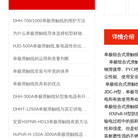
DHH-700/1000单极滑触线的维护方法
为什么单极滑触线导体选择铝型材做而不是纯铝做
详情介绍
HJD-500A单极滑触线,集电器性价比优势有哪些
单极组合式滑触
单极滑触线的运用和质量判断
单极组合式滑触线 
钢滑接带、PVC
单极滑触线安装与毕竟的保养
尘性能、使用安
单极滑触线所具有的优点
单极组合式滑触
JDC-H型，单
DHH-300A单极滑触线轻型集电器有什么样的要求
电和有效使用寿
单极组合式滑触
DHHT-1250A单极滑触线与其它供电系统的比较
HXPnR-H型
输电过程中的损耗
安置HXPNR-HD13单极滑触线有新方法
性和强度。但是铝
HxPnR-H-150A-3000A单极滑触线适用条件都有哪些
装耐磨性强的不锈