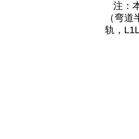
注：本
（弯道半
轨，L1