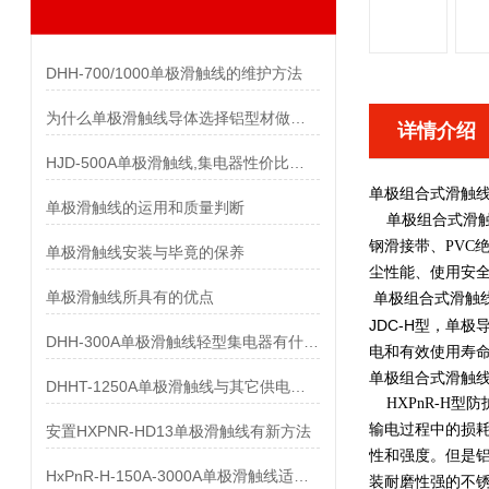
DHH-700/1000单极滑触线的维护方法
为什么单极滑触线导体选择铝型材做而不是纯铝做
详情介绍
HJD-500A单极滑触线,集电器性价比优势有哪些
单极组合式滑触
单极滑触线的运用和质量判断
单极组合式滑触线 
钢滑接带、PVC
单极滑触线安装与毕竟的保养
尘性能、使用安
单极滑触线所具有的优点
单极组合式滑触
JDC-H型，单
DHH-300A单极滑触线轻型集电器有什么样的要求
电和有效使用寿
单极组合式滑触
DHHT-1250A单极滑触线与其它供电系统的比较
HXPnR-H型
输电过程中的损耗
安置HXPNR-HD13单极滑触线有新方法
性和强度。但是铝
HxPnR-H-150A-3000A单极滑触线适用条件都有哪些
装耐磨性强的不锈