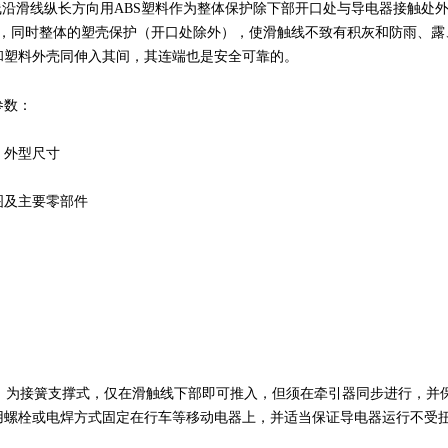
沿滑线纵长方向用ABS塑料作为整体保护除下部开口处与导电器接触处
便，同时整体的塑壳保护（开口处除外），使滑触线不致有积灰和防雨、露
和塑料外壳同伸入其间，其连端也是安全可靠的。
参数：
、外型尺寸
图及主要零部件
为接簧支撑式，仅在滑触线下部即可推入，但须在牵引器同步进行，并保
用螺栓或电焊方式固定在行车等移动电器上，并适当保证导电器运行不受