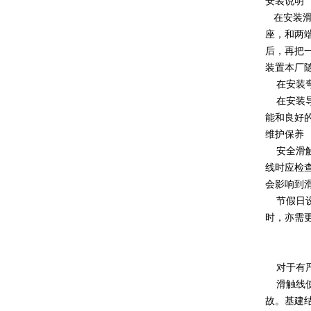
安装说明
在安装滑
座，和两
后，再把
装置本厂
在安装弯
在安装导
能和良好
维护保养
安全滑触
线时应检
会影响到
节假日设
时，亦需
对于有严
滑触线使
故。基建