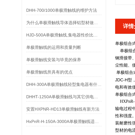
DHH-700/1000单极滑触线的维护方法
为什么单极滑触线导体选择铝型材做而不是纯铝做
详情
HJD-500A单极滑触线,集电器性价比优势有哪些
单极组合
单极滑触线的运用和质量判断
单极组合式
钢滑接带
单极滑触线安装与毕竟的保养
尘性能、
单极滑触线所具有的优点
单极组合
JDC-
DHH-300A单极滑触线轻型集电器有什么样的要求
电和有效
单极组合
DHHT-1250A单极滑触线与其它供电系统的比较
HXPnR
输电过程
安置HXPNR-HD13单极滑触线有新方法
性和强度
HxPnR-H-150A-3000A单极滑触线适用条件都有哪些
装耐磨性
型材的电