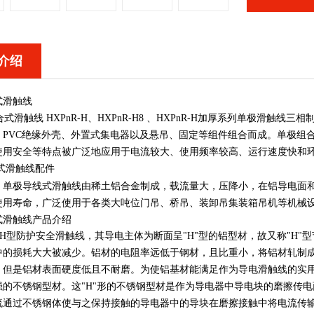
介绍
式滑触线
滑触线 HXPnR-H、HXPnR-H8 、HXPnR-H加厚系列单极滑触
、PVC绝缘外壳、外置式集电器以及悬吊、固定等组件组合而成。单极组
使用安全等特点被广泛地应用于电流较大、使用频率较高、运行速度快和
式滑触线配件
H型，单极导线式滑触线由稀土铝合金制成，载流量大，压降小，在铝导电
使用寿命，广泛使用于各类大吨位门吊、桥吊、装卸吊集装箱吊机等机械
式滑触线产品介绍
-H型防护安全滑触线，其导电主体为断面呈"H"型的铝型材，故又称"H
中的损耗大大被减少。铝材的电阻率远低于钢材，且比重小，将铝材轧制成
。但是铝材表面硬度低且不耐磨。为使铝基材能满足作为导电滑触线的实用
强的不锈钢型材。这"H"形的不锈钢型材是作为导电器中导电块的磨擦传
流通过不锈钢体使与之保持接触的导电器中的导块在磨擦接触中将电流传