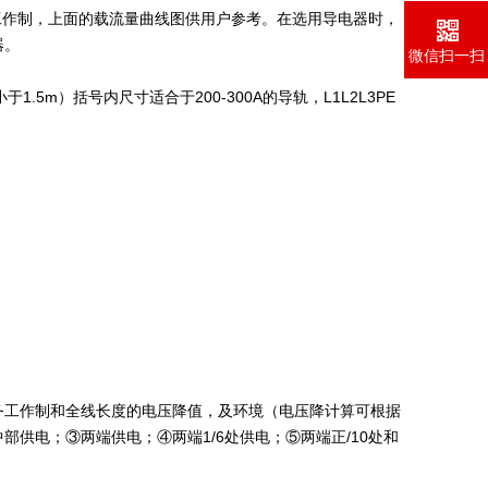
作制，上面的载流量曲线图供用户参考。在选用导电器时，
器。
微信扫一扫
m）括号内尺寸适合于200-300A的导轨，L1L2L3PE
务工作制和全线长度的电压降值，及环境（电压降计算可根据
供电；③两端供电；④两端1/6处供电；⑤两端正/10处和