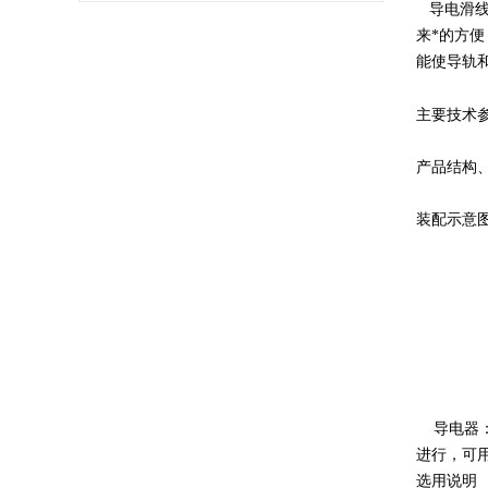
导电滑线
来*的方
能使导轨
主要技术
产品结构
装配示意
导电器：
进行，可
选用说明