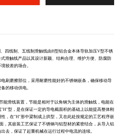
线三相制、四线制、五线制滑触线由H型铝合金本体导轨加压V型不锈
合式滑触线产品以其设计新颖、结构合理、维护方便、防腐防
环境较差的场合。
面和电刷磨擦部位，采用耐磨性能好的不锈钢嵌条，确保移动导
设备的移动供电。
"型节能滑线装置，节能是相对于以角钢为主体的滑触线，电能在
"H"型，是在保证一定的导电截面积的基础上以能提高整体刚
性，在"H"形中梁制成上拱型，又在此处按规定的工艺程序嵌
电面，其嵌装工艺保证了不锈钢与铝型材的紧密结合，从导入铝
输出去，保证了起重机械在运行过程中电流的连续。