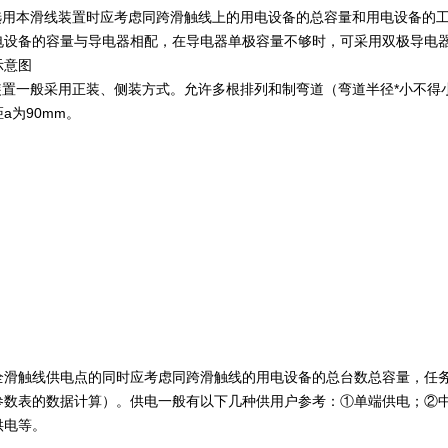
用本滑线装置时应考虑同跨滑触线上的用电设备的总容量和用电设备的工
电设备的容量与导电器相配，在导电器单极容量不够时，可采用双极导电
示意图
一般采用正装、侧装方式。允许多根排列和制弯道（弯道半径*小不得小于1.5
a为90mm。
全滑触线供电点的同时应考虑同跨滑触线的用电设备的总台数总容量，任
参数表的数据计算）。供电一般有以下几种供用户参考：①单端供电；②中部
供电等。