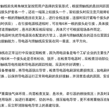
触线前先将角钢支架按照用户选择的安装形式，根据滑触线的悬挂间距固
端接头护套各一个，还在一端装上铝接头一个，装铝接头时应注意只能将铝
一根一根的滑触线悬挂在支架上，进行全线连接，连接时应拧紧每个接头的
随时供应），在引接电源线进线时，可在每6米一根的接头处引接，具体接
道滑触线时，悬吊距离应相应缩短，具体尺寸可根据现场条件而定。
电器时先把导电器装在配套的方管上，选择与滑触线配合的适当位置固定
的接触能力，导电器与滑触线应安装在同一垂直、水平方向。
线在正常运行中应做定期检查，因为用电设备是每个工矿企业的主要生产
查每6米一个接头处是否有松动、脱开，在检查导电器时，应检查活动部
滑触线导电性能和导电器的跟踪性能。应及时作好调整）。
备整修期，将导电器脱出导管，检查导电器电刷滚轮磨损情况，如电刷伸
更换，以保持导电器运行正常和电刷的良好接触，并清查造成的原因。安全
重腐蚀气体环境，尚需检查支架、悬吊夹、牵引器的锈蚀情况；并及时
用场所，如进行基建时。切勿冲击、撞压输电导管，更不准将重物压在输
结束，应立即清除输电导管上的基建垃圾。