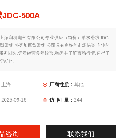
DC-500A
上海润柳电气有限公司专业供应（销售）单极滑线JDC-
室外型滑线,外壳加厚型滑线,公司具有良好的市场信誉,专业的
服务团队,凭着经营多年经验,熟悉并了解市场行情,迎得了
的*好评。
：
上海
厂商性质：
其他
：
2025-09-16
访 问 量：
244
品咨询
联系我们