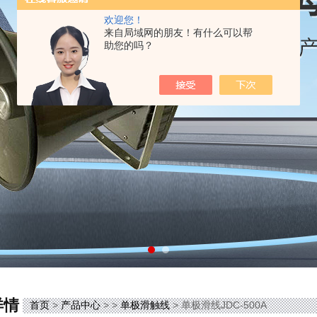
欢迎您！
来自局域网的朋友！有什么可以帮
助您的吗？
详情
首页
>
产品中心
> >
单极滑触线
> 单极滑线JDC-500A