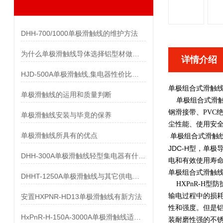
DHH-700/1000单极滑触线的维护方法
为什么单极滑触线导体选择铝型材做而不是纯铝做
详情介绍
HJD-500A单极滑触线,集电器性价比优势有哪些
单极组合式滑触
单极滑触线的运用和质量判断
单极组合式滑触线 
钢滑接带、PVC
单极滑触线安装与毕竟的保养
尘性能、使用安
单极滑触线所具有的优点
单极组合式滑触
JDC-H型，单
DHH-300A单极滑触线轻型集电器有什么样的要求
电和有效使用寿
单极组合式滑触
DHHT-1250A单极滑触线与其它供电系统的比较
HXPnR-H型
输电过程中的损耗
安置HXPNR-HD13单极滑触线有新方法
性和强度。但是铝
HxPnR-H-150A-3000A单极滑触线适用条件都有哪些
装耐磨性强的不锈