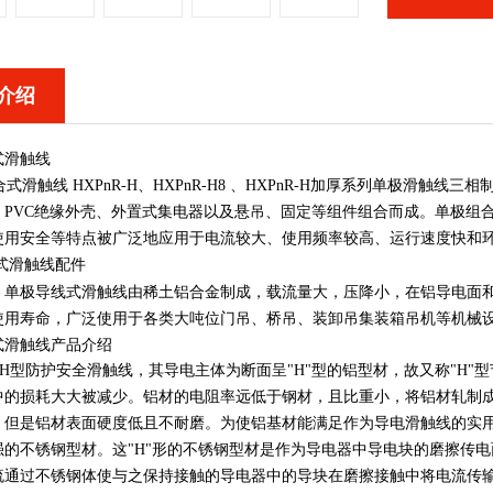
介绍
式滑触线
滑触线 HXPnR-H、HXPnR-H8 、HXPnR-H加厚系列单极滑触
、PVC绝缘外壳、外置式集电器以及悬吊、固定等组件组合而成。单极组
使用安全等特点被广泛地应用于电流较大、使用频率较高、运行速度快和
式滑触线配件
H型，单极导线式滑触线由稀土铝合金制成，载流量大，压降小，在铝导电
使用寿命，广泛使用于各类大吨位门吊、桥吊、装卸吊集装箱吊机等机械
式滑触线产品介绍
-H型防护安全滑触线，其导电主体为断面呈"H"型的铝型材，故又称"H
中的损耗大大被减少。铝材的电阻率远低于钢材，且比重小，将铝材轧制成
。但是铝材表面硬度低且不耐磨。为使铝基材能满足作为导电滑触线的实用
强的不锈钢型材。这"H"形的不锈钢型材是作为导电器中导电块的磨擦传
流通过不锈钢体使与之保持接触的导电器中的导块在磨擦接触中将电流传