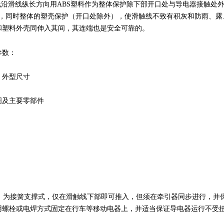
沿滑线纵长方向用ABS塑料作为整体保护除下部开口处与导电器接触处
便，同时整体的塑壳保护（开口处除外），使滑触线不致有积灰和防雨、露
和塑料外壳同伸入其间，其连端也是安全可靠的。
参数：
、外型尺寸
图及主要零部件
为接簧支撑式，仅在滑触线下部即可推入，但须在牵引器同步进行，并保
用螺栓或电焊方式固定在行车等移动电器上，并适当保证导电器运行不受