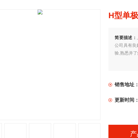
H型单
简要描述：
公司具有良
验,熟悉并
销售地址
更新时间
产