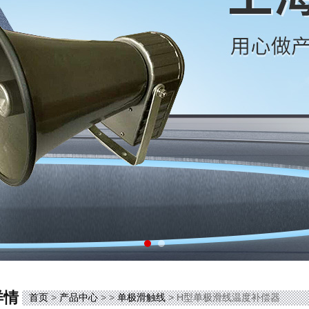
详情
首页
>
产品中心
> >
单极滑触线
> H型单极滑线温度补偿器