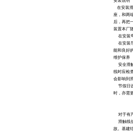
安装说明
在安装滑
座，和两
后，再把
装置本厂
在安装弯
在安装导
能和良好
维护保养
安全滑触
线时应检
会影响到
节假日设
时，亦需
对于有严
滑触线使
故。基建