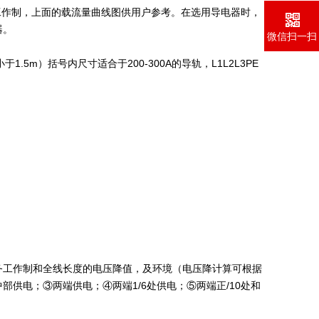
作制，上面的载流量曲线图供用户参考。在选用导电器时，
器。
微信扫一扫
m）括号内尺寸适合于200-300A的导轨，L1L2L3PE
务工作制和全线长度的电压降值，及环境（电压降计算可根据
供电；③两端供电；④两端1/6处供电；⑤两端正/10处和