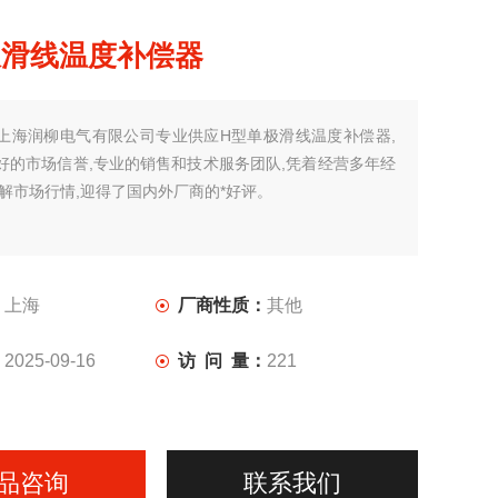
极滑线温度补偿器
上海润柳电气有限公司专业供应H型单极滑线温度补偿器,
好的市场信誉,专业的销售和技术服务团队,凭着经营多年经
了解市场行情,迎得了国内外厂商的*好评。
：
上海
厂商性质：
其他
：
2025-09-16
访 问 量：
221
品咨询
联系我们