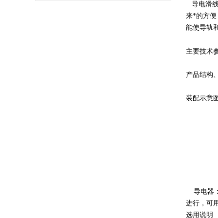
导电滑线
来*的方
能使导轨
主要技术
产品结构
装配示意
导电器：
进行，可
选用说明