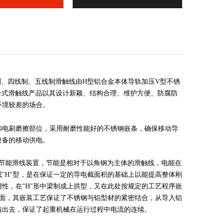
线三相制、四线制、五线制滑触线由H型铝合金本体导轨加压V型不锈
合式滑触线产品以其设计新颖、结构合理、维护方便、防腐防
环境较差的场合。
面和电刷磨擦部位，采用耐磨性能好的不锈钢嵌条，确保移动导
设备的移动供电。
"型节能滑线装置，节能是相对于以角钢为主体的滑触线，电能在
"H"型，是在保证一定的导电截面积的基础上以能提高整体刚
性，在"H"形中梁制成上拱型，又在此处按规定的工艺程序嵌
电面，其嵌装工艺保证了不锈钢与铝型材的紧密结合，从导入铝
输出去，保证了起重机械在运行过程中电流的连续。