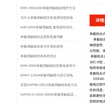
DHH-700/1000单极滑触线的维护方法
为什么单极滑触线导体选择铝型材做而不是纯铝做
详情
HJD-500A单极滑触线,集电器性价比优势有哪些
单极组合
单极滑触线的运用和质量判断
单极组合式
钢滑接带
单极滑触线安装与毕竟的保养
尘性能、
单极滑触线所具有的优点
单极组合
JDC-
DHH-300A单极滑触线轻型集电器有什么样的要求
电和有效
单极组合
DHHT-1250A单极滑触线与其它供电系统的比较
HXPnR
输电过程
安置HXPNR-HD13单极滑触线有新方法
性和强度
HxPnR-H-150A-3000A单极滑触线适用条件都有哪些
装耐磨性
型材的电