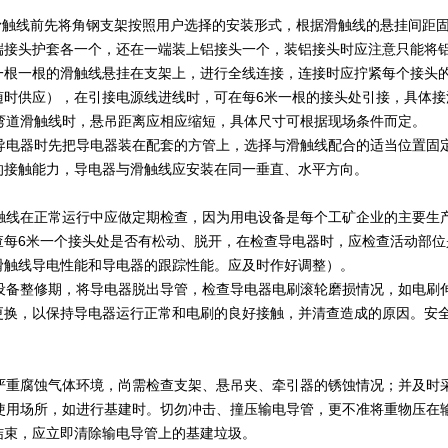
触线前先将角钢支架按照用户选择的安装形式，根据滑触线的悬挂间距固
端接头护套各一个，还在一端装上铝接头一个，装铝接头时应注意只能将铝
一根一根的滑触线悬挂在支架上，进行全线连接，连接时应拧紧每个接头的
随时供应），在引接电源线进线时，可在每6米一根的接头处引接，具体接
道滑触线时，悬吊距离应相应缩短，具体尺寸可根据现场条件而定。
电器时先把导电器装在配套的方管上，选择与滑触线配合的适当位置固定
的接触能力，导电器与滑触线应安装在同一垂直、水平方向。
线在正常运行中应做定期检查，因为用电设备是每个工矿企业的主要生产
查每6米一个接头处是否有松动、脱开，在检查导电器时，应检查活动部
滑触线导电性能和导电器的跟踪性能。应及时作好调整）。
备整修期，将导电器脱出导管，检查导电器电刷滚轮磨损情况，如电刷伸
更换，以保持导电器运行正常和电刷的良好接触，并清查造成的原因。安全
重腐蚀气体环境，尚需检查支架、悬吊夹、牵引器的锈蚀情况；并及时
用场所，如进行基建时。切勿冲击、撞压输电导管，更不准将重物压在输
结束，应立即清除输电导管上的基建垃圾。