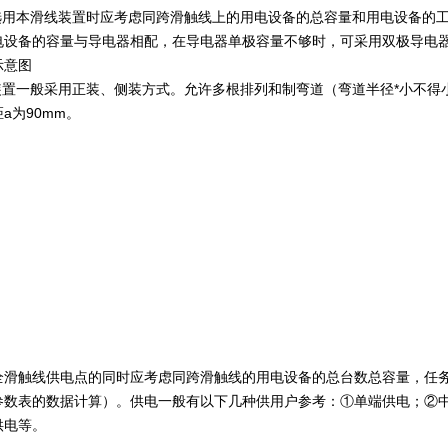
用本滑线装置时应考虑同跨滑触线上的用电设备的总容量和用电设备的工
电设备的容量与导电器相配，在导电器单极容量不够时，可采用双极导电
示意图
一般采用正装、侧装方式。允许多根排列和制弯道（弯道半径*小不得小于1.5
a为90mm。
全滑触线供电点的同时应考虑同跨滑触线的用电设备的总台数总容量，任
参数表的数据计算）。供电一般有以下几种供用户参考：①单端供电；②中部
供电等。