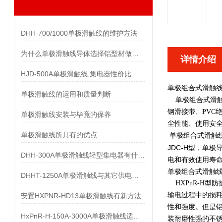
DHH-700/1000单极滑触线的维护方法
为什么单极滑触线导体选择铝型材做而不是纯铝做
详情介绍
HJD-500A单极滑触线,集电器性价比优势有哪些
单极组合式滑触
单极滑触线的运用和质量判断
单极组合式滑触线 
钢滑接带、PVC
单极滑触线安装与毕竟的保养
尘性能、使用安
单极滑触线所具有的优点
单极组合式滑触
JDC-H型，单
DHH-300A单极滑触线轻型集电器有什么样的要求
电和有效使用寿
单极组合式滑触
DHHT-1250A单极滑触线与其它供电系统的比较
HXPnR-H型
输电过程中的损耗
安置HXPNR-HD13单极滑触线有新方法
性和强度。但是铝
HxPnR-H-150A-3000A单极滑触线适用条件都有哪些
装耐磨性强的不锈