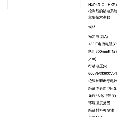
HXPnR-C、
检测线的馈电系
主要技术参数
规格
额定电流(A)
+35℃电流电阻(Ω
轨距800mm时轨
／m)
行动电压(v)
600VIA或600V／
绝缘护套击穿电压(
绝缘体表面电阻(Ω
允许*大运行速度(m
环境温度范围
绝缘材料可燃性