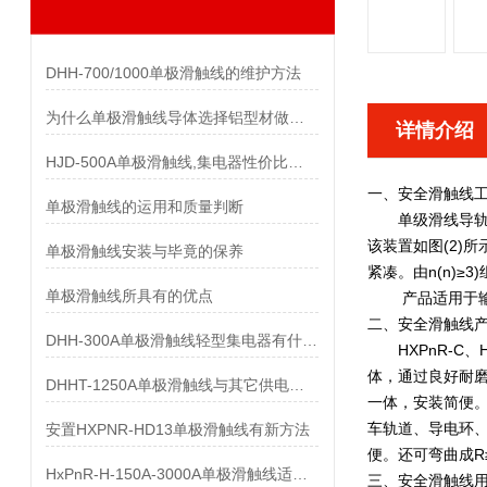
DHH-700/1000单极滑触线的维护方法
为什么单极滑触线导体选择铝型材做而不是纯铝做
详情介绍
HJD-500A单极滑触线,集电器性价比优势有哪些
一、
安全滑触线
单极滑触线的运用和质量判断
单级滑线导轨是
该装置如图(2)所
单极滑触线安装与毕竟的保养
紧凑。由n(n)
单极滑触线所具有的优点
产品适用于输送交
二、
安全滑触线
DHH-300A单极滑触线轻型集电器有什么样的要求
HXPnR-C、
体，通过良好耐
DHHT-1250A单极滑触线与其它供电系统的比较
一体，安装简便
车轨道、导电环
安置HXPNR-HD13单极滑触线有新方法
便。还可弯曲成R
HxPnR-H-150A-3000A单极滑触线适用条件都有哪些
三、
安全滑触线