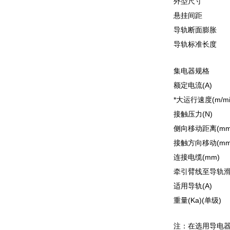
外型尺寸
悬挂间距
导轨断面膨胀
导轨标准长度
集电器规格
额定电流(A)
*大运行速度(m/mi
接触压力(N)
侧向移动距离(mm
接触方向移动(mm
连接电缆(mm)
牵引臂线至导轨滑
适用导轨(A)
重量(Ka)(单级)
注：在选用导电