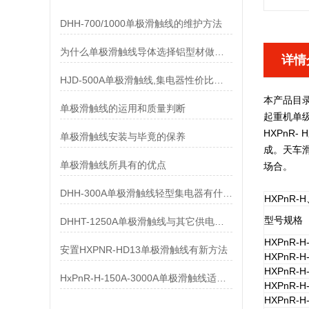
DHH-700/1000单极滑触线的维护方法
为什么单极滑触线导体选择铝型材做而不是纯铝做
详情
HJD-500A单极滑触线,集电器性价比优势有哪些
本产品目
单极滑触线的运用和质量判断
起重机单
HXPnR- 
单极滑触线安装与毕竟的保养
成。天车
单极滑触线所具有的优点
场合。
DHH-300A单极滑触线轻型集电器有什么样的要求
HXPnR-
型号规格
DHHT-1250A单极滑触线与其它供电系统的比较
HXPnR-H-
安置HXPNR-HD13单极滑触线有新方法
HXPnR-H-
HXPnR-H-
HxPnR-H-150A-3000A单极滑触线适用条件都有哪些
HXPnR-H-
HXPnR-H-