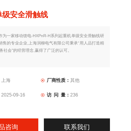
单级安全滑触线
作为一家移动馈电-HXPnR-H系列起重机单级安全滑触线研
销售的专业企业,上海润柳电气有限公司秉承“用人品打造精
服务社会"的经营理念,赢得了广泛的认可。
：
上海
厂商性质：
其他
：
2025-09-16
访 问 量：
236
品咨询
联系我们