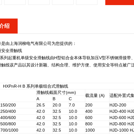
介绍
录是由上海润柳电气有限公司为您提供的：
级安全滑触线
H系列
起重机单级安全滑触线
由H型铝合金本体导轨加压V型不锈钢滑接带
滑触线该产品以其设计新颖、结构合理、维护方便、使用安全等特点被广
H、HXPnR-H B 系列单极组合式滑触线
滑触线截面尺寸(mm)
载流量 (A)
适配外置式
A
B
C
150/200
26.5
20.0
7.0
200
HJD-200
250/400
42.0
32.5
10.0
400
HJD-400 HJ
400/600
42.0
32.5
10.0
600
HJD-600 HJ
500/800
42.0
32.5
10.0
800
HJD-800 HJ
700/1000
42.0
32.5
10.0
1000
HJD-1000 H