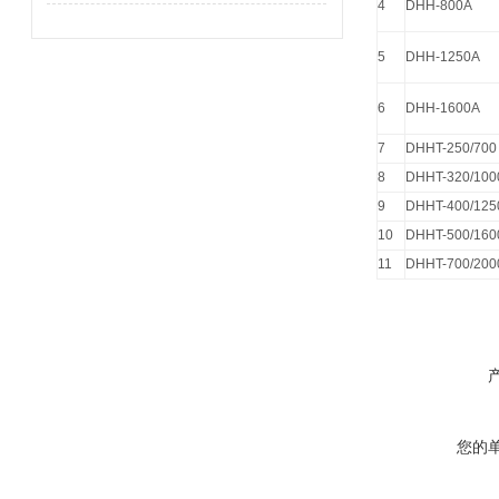
4
DHH-800A
5
DHH-1250A
6
DHH-1600A
7
DHHT-250/700
8
DHHT-320/100
9
DHHT-400/125
10
DHHT-500/160
11
DHHT-700/200
您的