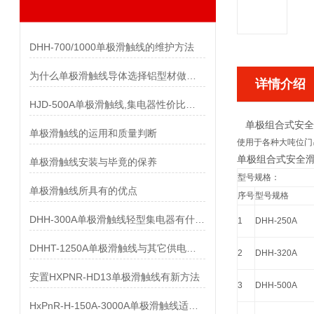
DHH-700/1000单极滑触线的维护方法
为什么单极滑触线导体选择铝型材做而不是纯铝做
详情介绍
HJD-500A单极滑触线,集电器性价比优势有哪些
单极组合式安全
单极滑触线的运用和质量判断
使用于各种大吨位门
单极组合式安全
单极滑触线安装与毕竟的保养
型号规格：
单极滑触线所具有的优点
序号
型号规格
DHH-300A单极滑触线轻型集电器有什么样的要求
1
DHH-250A
DHHT-1250A单极滑触线与其它供电系统的比较
2
DHH-320A
安置HXPNR-HD13单极滑触线有新方法
3
DHH-500A
HxPnR-H-150A-3000A单极滑触线适用条件都有哪些