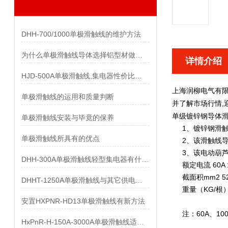
DHH-700/1000单极滑触线的维护方法
为什么单极滑触线导体选择铝型材做而不是纯铝做
详情介绍
HJD-500A单极滑触线,集电器性价比优势有哪些
上海润柳电气有
单极滑触线的运用和质量判断
,
并了解市场行情
单级镀锌钢导体
单极滑触线安装与毕竟的保养
1、镀锌钢滑触
单极滑触线所具有的优点
2、该滑触线导
3、该电动葫芦
DHH-300A单极滑触线轻型集电器有什么样的要求
额定电流 60A 10
截面积mm2 52 
DHHT-1250A单极滑触线与其它供电系统的比较
重量（KG/根） 2.
安置HXPNR-HD13单极滑触线有新方法
注：60A、100
HxPnR-H-150A-3000A单极滑触线适用条件都有哪些