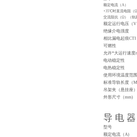
额定电流（A）
+35℃时直流电阻（
交流阻抗（Ω）（轨距
额定运行电压（V
绝缘介电强度
相比漏电起痕CTI
可燃性
允许*大运行速度m/
电动稳定性
电热稳定性
使用环境温度范
标准导轨长度（M
吊架夹（悬挂座）
外形尺寸（mm)
导 电 器
型号
额定电流（A)