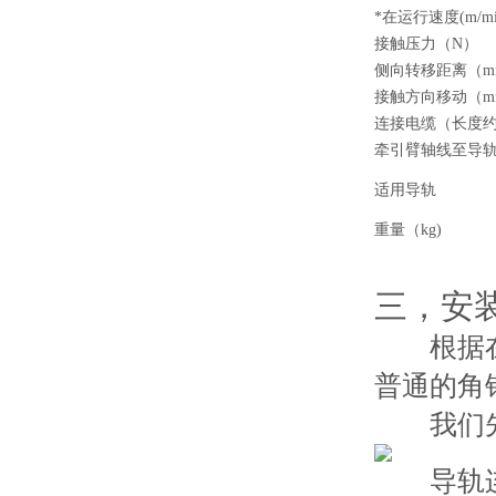
*在运行速度(m/mi
接触压力（N）
侧向转移距离（m
接触方向移动（m
连接电缆（长度约1
牵引臂轴线至导轨
适用导轨
重量（kg)
三，安
根据在实
普通的角
我们先
导轨连接