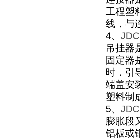
工程塑
线，与
4、
JD
吊挂器
固定器
时，引
端盖安
塑料制
5、
JD
膨胀段
铝板或