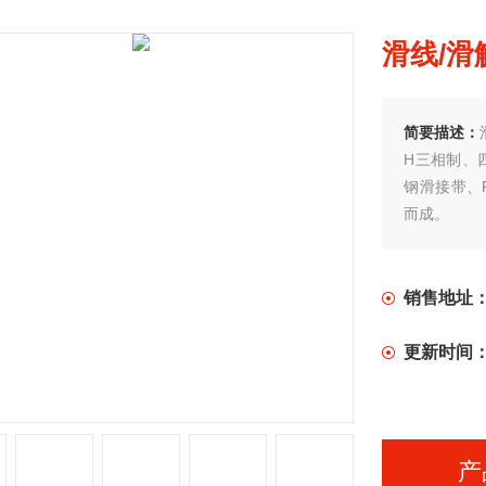
滑线/滑
简要描述：
H三相制、
钢滑接带、
而成。
销售地址
更新时间
产