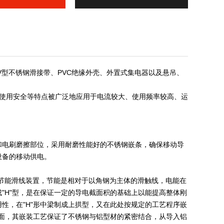
V型不锈钢滑接带、PVC绝缘外壳、外置式集电器以及悬吊、
使用安全等特点被广泛地应用于电流较大、使用频率较高、运
面和电刷磨擦部位，采用耐磨性能好的不锈钢嵌条，确保移动导
设备的移动供电。
"型节能滑线装置，节能是相对于以角钢为主体的滑触线，电能在
"H"型，是在保证一定的导电截面积的基础上以能提高整体刚
性，在"H"形中梁制成上拱型，又在此处按规定的工艺程序嵌
电面，其嵌装工艺保证了不锈钢与铝型材的紧密结合，从导入铝