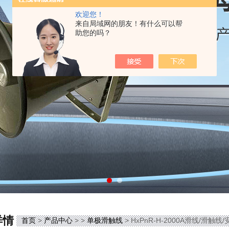
欢迎您！
来自局域网的朋友！有什么可以帮
助您的吗？
详情
首页
>
产品中心
> >
单极滑触线
> HxPnR-H-2000A滑线/滑触