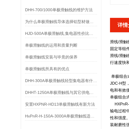
DHH-700/1000单极滑触线的维护方法
为什么单极滑触线导体选择铝型材做而不是纯铝做
详情
HJD-500A单极滑触线,集电器性价比优势有哪些
滑线/滑触
单极滑触线的运用和质量判断
固定等组
滑线/滑触
单极滑触线安装与毕竟的保养
行速度快
单极滑触线所具有的优点
单极组合
DHH-300A单极滑触线轻型集电器有什么样的要求
JDC-
电和有效
DHHT-1250A单极滑触线与其它供电系统的比较
单极组合
HXPnR
安置HXPNR-HD13单极滑触线有新方法
输电过程
HxPnR-H-150A-3000A单极滑触线适用条件都有哪些
性和强度
装耐磨性