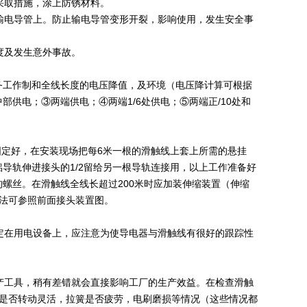
采取措施，涂上防锈材料。
电导管上。防止输电导管变形开裂，影响使用，发生安全事
度及发生意外事故。
务工作制和全线长度的电压降值，及环境（电压降计算可根据
供电；③两端供电；④两端1/6处供电；⑤两端正/10处和
定好，在安装现场把每6米一根的滑触线上套上所需的悬挂
导轨伸进接头的1/2留给另一根导轨连接用，以上工作准备好
螺丝。在滑触线全线长超过200米时应加装伸缩装置（伸缩
法可参照前面接头装置图。
在用电设备上，应注意为使导电器与滑触线有很好的跟踪性
工具，稍有差错就会直接影响工厂的生产效益。在检查滑触
位是否转动灵活，拉簧是否疲劳，电刷磨损等情况（这些情况都