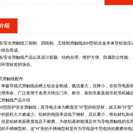
介绍
线/安全滑触线
三相制、四线制、五线制滑触线由H型铝合金本体导轨加压
件组合而成。
线/安全滑触线
产品以其设计新颖、结构合理、维护方便、防腐防尘性能、
和环境较差的场合。
式滑触线配件
H型，单极导线式滑触线由稀土铝合金制成，载流量大，压降小，在铝导电
使用寿命，广泛使用于各类大吨位门吊、桥吊、装卸吊集装箱吊机等机械
式滑触线产品介绍
-H型防护安全滑触线，其导电主体为断面呈"H"型的铝型材，故又称"H
中的损耗大大被减少。铝材的电阻率远低于钢材，且比重小，将铝材轧制成
。但是铝材表面硬度低且不耐磨。为使铝基材能满足作为导电滑触线的实用
强的不锈钢型材。这"H"形的不锈钢型材是作为导电器中导电块的磨擦传