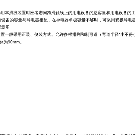
用本滑线装置时应考虑同跨滑触线上的用电设备的总容量和用电设备的工
电设备的容量与导电器相配，在导电器单极容量不够时，可采用双极导电
示意图
置一般采用正装、侧装方式。允许多根排列和制弯道（弯道半径*小不得小于
a
90mm
距
为
。