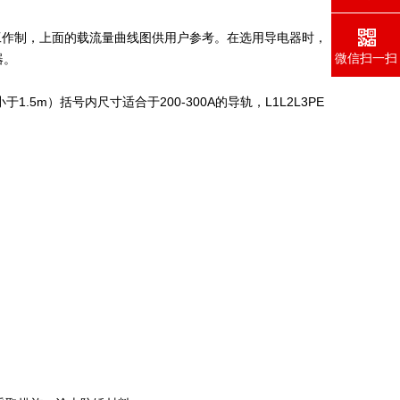
作制，上面的载流量曲线图供用户参考。在选用导电器时，
微信扫一扫
器。
1.5m
200-300A
L1L2L3PE
）括号内尺寸适合于
的导轨，