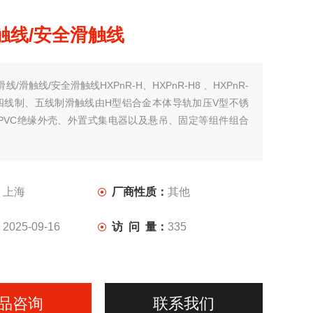
触线/安全滑触线
滑线/滑触线/安全滑触线HXPnR-H、HXPnR-H8 、HXPnR-
四线制、五线制滑触线由H型铝合金本体导轨加压V型不锈
PVC绝缘外壳、外置式集电器以及悬吊、固定等组件组合
：
上海
厂商性质：
其他
：
2025-09-16
访 问 量：
335
品咨询
联系我们