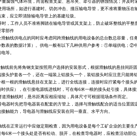
重腐蚀气体环境，尚需检查支架、悬吊夹、牵引器的锈蚀情况；并及时
用场所，如进行基建时。切勿冲击、撞压输电导管，更不准将重物压在输
结束，应立即清除输电导管上的基建垃圾。
时，工作人员不准将脚踏在输电导管或其支架上，防止破坏整线的平整
要零部件
全滑触线供电点的同时应考虑同跨滑触线的用电设备的总台数总容量，任
参数表的数据计算）。供电一般有以下几种供用户参考：①单端供电；②中部
供电等。
触线前先将角钢支架按照用户选择的安装形式，根据滑触线的悬挂间距固
端接头护套各一个，还在一端装上铝接头一个，装铝接头时应注意只能将铝
一根一根的滑触线悬挂在支架上，进行全线连接，连接时应拧紧每个接头的
随时供应），在引接电源线进线时，可在每6米一根的接头处引接，具体接
道滑触线时，悬吊距离应相应缩短，具体尺寸可根据现场条件而定。
电器时先把导电器装在配套的方管上，选择与滑触线配合的适当位置固定
的接触能力，导电器与滑触线应安装在同一垂直、水平方向。
线在正常运行中应做定期检查，因为用电设备是每个工矿企业的主要生产
查每6米一个接头处是否有松动、脱开，在检查导电器时，应检查活动部