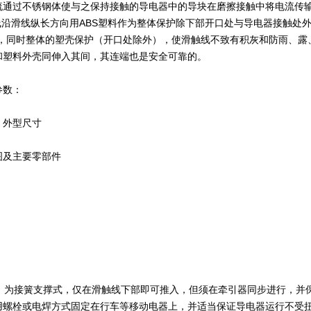
流通过不锈钢体使与之保持接触的导电器中的导块在磨擦接触中将电流传
沿滑线纵长方向用ABS塑料作为整体保护除下部开口处与导电器接触处
便，同时整体的塑壳保护（开口处除外），使滑触线不致有积灰和防雨、露
和塑料外壳同伸入其间，其连端也是安全可靠的。
参数：
、外型尺寸
图及主要零部件
：为接簧支撑式，仅在滑触线下部即可推入，但须在牵引器同步进行，并
用螺栓或电焊方式固定在行车等移动电器上，并适当保证导电器运行不受