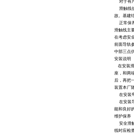
对于有严
滑触线使
故。基建
正常保养
滑触线主
在考虑安
前面导轨
中部三点
安装说明
在安装滑
座，和两
后，再把
装置本厂
在安装弯
在安装导
能和良好
维护保养
安全滑触
线时应检