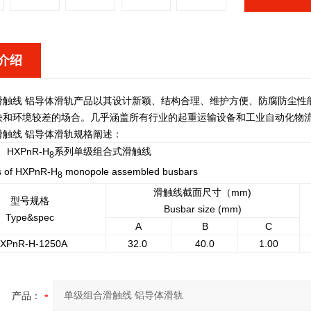
介绍
滑触线 铝导体滑轨
产品以其设计新颖、结构合理、维护方便、防腐防尘性
快和环境较差的场合。几乎涵盖所有行业的起重运输设备和工业自动化物
滑触线 铝导体滑轨
规格阐述：
、HXPnR-H
系列单级组合式滑触线
8
s of HXPnR-H
monopole assembled busbars
8
滑触线截面尺寸（mm)
型号规格
Busbar size (mm)
Type&spec
A
B
C
XPnR-H-1250A
32.0
40.0
1.00
产品：