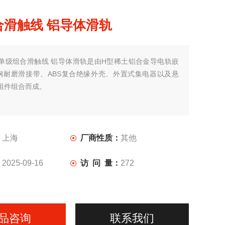
合滑触线 铝导体滑轨
单级组合滑触线 铝导体滑轨是由H型稀土铝合金导电轨嵌
钢耐磨滑接带、ABS复合绝缘外壳、外置式集电器以及悬
组件组合而成。
：
上海
厂商性质：
其他
：
2025-09-16
访 问 量：
272
品咨询
联系我们