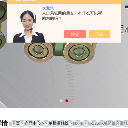
欢迎您！
来自局域网的朋友！有什么可以帮
助您的吗？
详情
首页
>
产品中心
> >
单极滑触线
> HXPnR-H-1250A单级组合