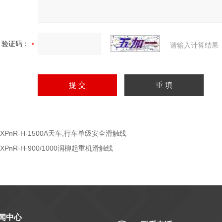
验证码：
请输入计算结果
HXPnR-H-1500A天车,行车单级安全滑触线
XPnR-H-900/1000润柳起重机滑触线
闻中心