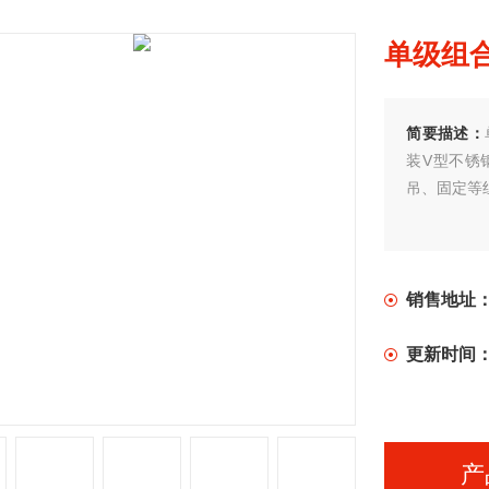
单级组
简要描述：
装V型不锈
吊、固定等
销售地址
更新时间
产