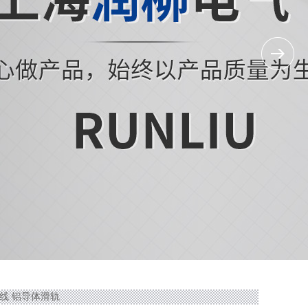
滑触线 铝导体滑轨