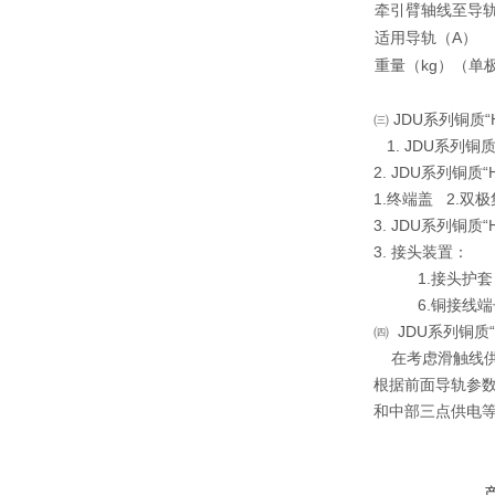
牵引臂轴线至导
适用导轨（A）
重量（kg）（单
㈢ JDU系列铜
1. JDU系列
2. JDU系列铜
1.终端盖 2.双
3. JDU系列铜
3. 接头装置：
1.接头护套 2
6.铜接线端子
㈣ JDU系列铜质
在考虑滑触线供
根据前面导轨参数
和中部三点供电