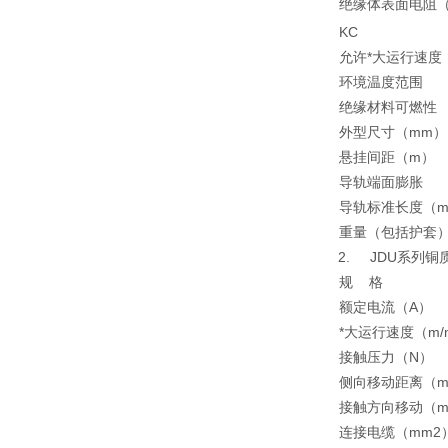
绝缘体表面电阻（
KC
允许*大运行速度（
环境温度范围
绝缘材料可燃性
外型尺寸（mm）
悬挂间距（m）
导轨端面膨胀
导轨标准长度（
重量（包括护套）
2. JDU系列
规 格
额定电流（A）
*大运行速度（m/m
接触压力（N）
侧向移动距离（m
接触方向移动（m
连接电缆（mm2