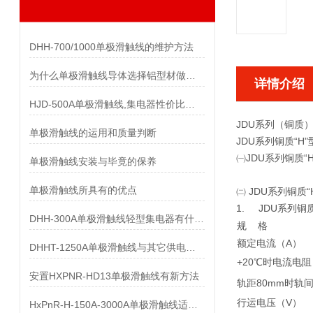
DHH-700/1000单极滑触线的维护方法
为什么单极滑触线导体选择铝型材做而不是纯铝做
详情介绍
HJD-500A单极滑触线,集电器性价比优势有哪些
JDU系列（铜质
单极滑触线的运用和质量判断
JDU系列铜质“H
㈠JDU系列铜质
单极滑触线安装与毕竟的保养
单极滑触线所具有的优点
㈡ JDU系列铜质
1. JDU系列铜
DHH-300A单极滑触线轻型集电器有什么样的要求
规 格
额定电流（A）
DHHT-1250A单极滑触线与其它供电系统的比较
+20℃时电流电阻
安置HXPNR-HD13单极滑触线有新方法
轨距80mm时轨间
行运电压（V）
HxPnR-H-150A-3000A单极滑触线适用条件都有哪些