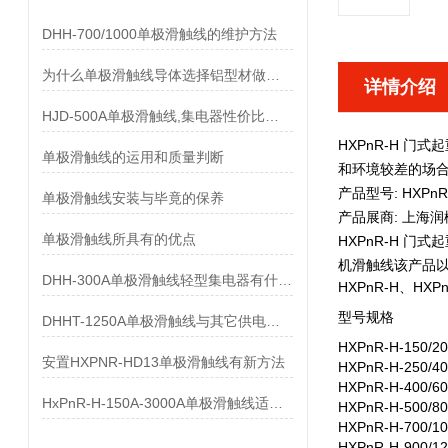
DHH-700/1000单极滑触线的维护方法
为什么单极滑触线导体选择铝型材做而不是纯铝做
详情介绍
HJD-500A单极滑触线,集电器性价比优势有哪些
HXPnR-H 门
单极滑触线的运用和质量判断
和环境较差的场
产品型号: HXPnR
单极滑触线安装与毕竟的保养
产品展商: 上海
单极滑触线所具有的优点
HXPnR-H 门
机滑触线该产品
DHH-300A单极滑触线轻型集电器有什么样的要求
HXPnR-H、HX
型号规格
DHHT-1250A单极滑触线与其它供电系统的比较
HXPnR-H-150/20
安置HXPNR-HD13单极滑触线有新方法
HXPnR-H-250/40
HXPnR-H-400/60
HxPnR-H-150A-3000A单极滑触线适用条件都有哪些
HXPnR-H-500/80
HXPnR-H-700/10
HXPnR-H-900/12