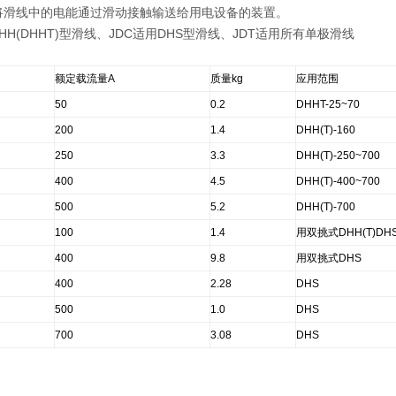
将滑线中的电能通过滑动接触输送给用电设备的装置。
DHH(DHHT)型滑线、JDC适用DHS型滑线、JDT适用所有单极滑线
额定载流量A
质量kg
应用范围
50
0.2
DHHT-25~70
200
1.4
DHH(T)-160
250
3.3
DHH(T)-250~700
400
4.5
DHH(T)-400~700
500
5.2
DHH(T)-700
100
1.4
用双挑式DHH(T)DH
400
9.8
用双挑式DHS
400
2.28
DHS
500
1.0
DHS
700
3.08
DHS