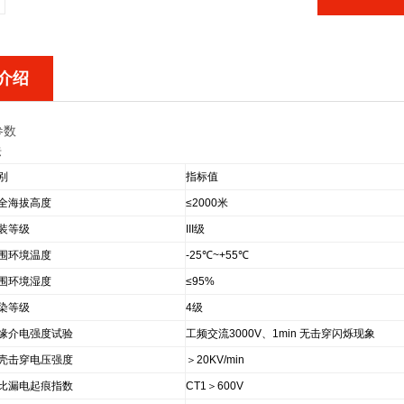
介绍
参数
标
别
指标值
全海拔高度
≤2000米
装等级
III级
围环境温度
-25℃~+55℃
围环境湿度
≤95%
染等级
4级
缘介电强度试验
工频交流3000V、1min 无击穿闪烁现象
壳击穿电压强度
＞20KV/min
比漏电起痕指数
CT1＞600V