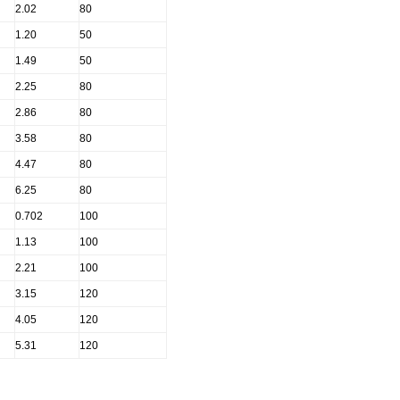
2.02
80
1.20
50
1.49
50
2.25
80
2.86
80
3.58
80
4.47
80
6.25
80
0.702
100
1.13
100
2.21
100
3.15
120
4.05
120
5.31
120