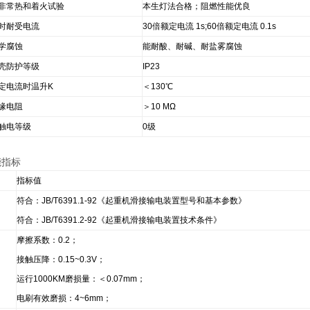
非常热和着火试验
本生灯法合格；阻燃性能优良
时耐受电流
30倍额定电流 1s;60倍额定电流 0.1s
学腐蚀
能耐酸、耐碱、耐盐雾腐蚀
壳防护等级
IP23
定电流时温升K
＜130℃
缘电阻
＞10 MΩ
触电等级
0级
能指标
指标值
符合：JB/T6391.1-92《起重机滑接输电装置型号和基本参数》
符合：JB/T6391.2-92《起重机滑接输电装置技术条件》
摩擦系数：0.2；
接触压降：0.15~0.3V；
运行1000KM磨损量：＜0.07mm；
电刷有效磨损：4~6mm；