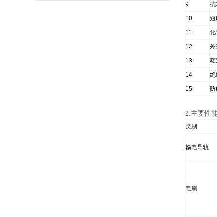
9
抗
10
短
11
化
12
外
13
额
14
绝
15
防
2.主要性
类别
输电导轨
电刷