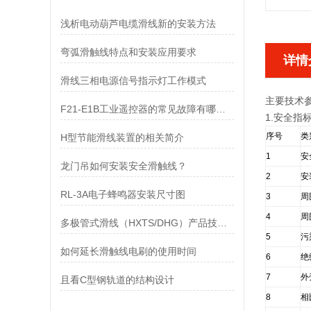
浅析电动葫芦电缆滑线新的安装方法
弯弧滑触线特点和安装应用要求
详情
滑线三相电源信号指示灯工作模式
主要技术
F21-E1B工业遥控器的常见故障有哪些？
1.安全指
序号
类
H型节能滑线装置的相关简介
1
安
龙门吊如何安装安全滑触线？
2
安
RL-3A电子蜂鸣器安装尺寸图
3
周
4
周
多极管式滑线（HXTS/DHG）产品技术指导
5
污
如何延长滑触线电刷的使用时间
6
绝
7
外
且看C型钢轨道的结构设计
8
相