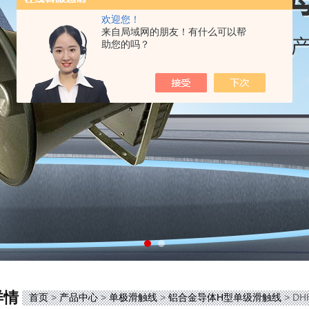
欢迎您！
来自局域网的朋友！有什么可以帮
助您的吗？
详情
首页
>
产品中心
>
单极滑触线
>
铝合金导体H型单级滑触线
> D