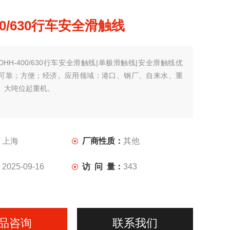
00/630行车安全滑触线
DHH-400/630行车安全滑触线|单极滑触线|安全滑触线优
可靠；方便；经济。应用领域：港口、钢厂、自来水、重
、大吨位起重机。
：
上海
厂商性质：
其他
：
2025-09-16
访 问 量：
343
品咨询
联系我们