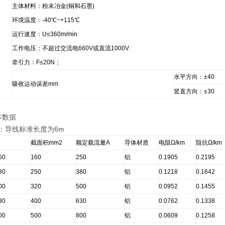
主体材料：粉末冶金(铜和石墨)
环境温度：-40℃~+115℃
运行速度：U≤360m/min
工作电压：不超过交流电660V或直流1000V
牵引力：F≤20N；
水平方向：±40
吸收运动误差mm
竖直方向：±30
本数据
线：导线标准长度为6m
截面积mm2
额定载流量A
导体材质
电阻Ω/km
阻抗Ω/km
50
160
250
铝
0.1905
0.2195
80
250
380
铝
0.1218
0.1642
00
320
500
铝
0.0952
0.1455
30
400
630
铝
0.0762
0.1338
00
500
800
铝
0.0609
0.1258