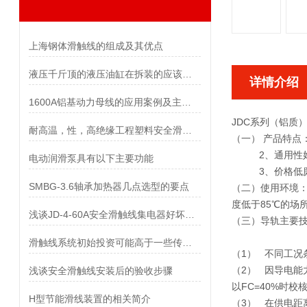
上海钢体滑触线的组成及其优点
液压千斤顶的液压油缸在拆装的应该注意些什么？
详情介绍
1600A铝基动力母线的应用案例及主要范围领域
JDC
系列（铝质）
耐高温，性，高绝缘工程塑料安全滑触线外壳
（一）
产品特点
2
、通用性
电动润滑泵具有以下主要功能
3
、价格低
SMBG-3.6轴承加热器几点选型的要点
（二）使用环境
度低于85℃的场
浅谈JD-4-60A安全滑触线集电器好坏的评判与一些要求和种类应用
（三）导轨主要技
滑触线系统初始投资可能高于一些传统供电方式
（1）
不同工况
（2）
因导电能
浅谈安全滑触线安装后的验收步骤
以FC=40%时
H型节能滑线装置的相关简介
（3）
在供电距