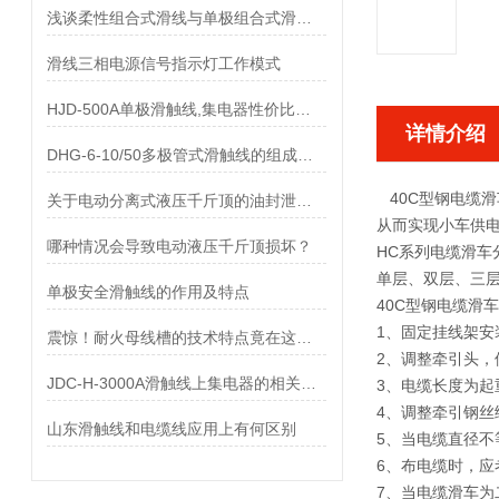
浅谈柔性组合式滑线与单极组合式滑线的特点
滑线三相电源信号指示灯工作模式
HJD-500A单极滑触线,集电器性价比优势有哪些
详情介绍
DHG-6-10/50多极管式滑触线的组成部件
40C型钢电缆滑
关于电动分离式液压千斤顶的油封泄漏量控制采取如下措施
从而实现小车供
哪种情况会导致电动液压千斤顶损坏？
HC系列电缆滑车
单层、双层、三
单极安全滑触线的作用及特点
40C型钢电缆滑车
1、固定挂线架安
震惊！耐火母线槽的技术特点竟在这里！
2、调整牵引头，
JDC-H-3000A滑触线上集电器的相关优势与特点
3、电缆长度为起
4、调整牵引钢
山东滑触线和电缆线应用上有何区别
5、当电缆直径不
6、布电缆时，应
7、当电缆滑车为