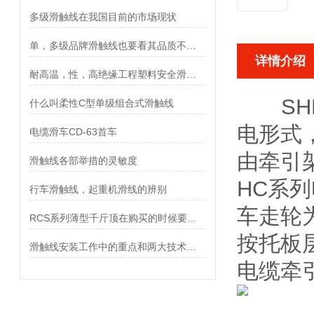
多级滑触线在我国目前的市场现状
单，多级品牌滑触线也要看其品质不能只看价格
详情介绍
耐高温，性，高绝缘工程塑料安全滑触线外壳
SHD-
什么叫柔性C型单级组合式滑触线
电形式
电缆滑车CD-63首车
由牵引
滑触线各部举措的灵敏度
HC系
行车滑触线，起重机滑线的辨别
车走轮为
RCS系列薄型千斤顶在购买的时候要遵循哪些原则
按托板
滑触线安装工作中的重点和两大技术难点
电缆牵