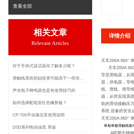
查看全部
相关文章
详情介绍
Relevant Articles
天车200A 36
对于手持式送话器你了解多少呢？
天车200A 36
导至用电器，从而
滑触线系统初始投资可能高于一些传统供电方式
器，供电器，导
线、滑线、滑导
声光电子蜂鸣器也是有使用技巧的
器，从而实现系统
如何选择配电室红色橡胶板？
轨的滑动接触压
系统 设备的安全
CP-700手动液压泵使用说明
天车200A 36
单相单极滑触线集电器、
DSD系列电动油泵 用途
A
喷塑不锈钢