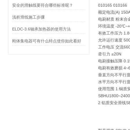
安全的滑触线要符合哪些标准呢？
010165 010166
额定电流(A) 150A 
浅析滑线施工步骤
电刷材质 粉末合
环境温度 -20℃~
ELDC-3.6轴承加热器的使用方法
有效工作压力 1.8~
允许运行速度 500
刚体集电器可有什么特点使你如此看好
工作电压 交流660
牵引力 ≤20N
电刷接触压降 0.15
电刷有效磨损 4~
垂直方向不平行度 
水平方向不平行度 ±
使用范围 1.铜质安
SBHU1800~2400
2.铝质安全滑线SBH