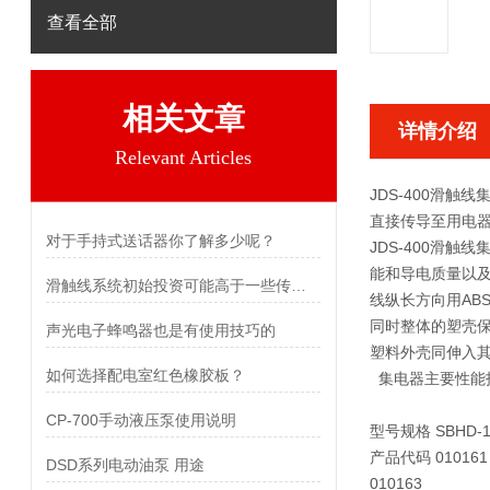
查看全部
相关文章
详情介绍
Relevant Articles
JDS-400滑触线
直接传导至用电
对于手持式送话器你了解多少呢？
JDS-400滑触线
能和导电质量以及
滑触线系统初始投资可能高于一些传统供电方式
线纵长方向用AB
同时整体的塑壳
声光电子蜂鸣器也是有使用技巧的
塑料外壳同伸入
如何选择配电室红色橡胶板？
集电器主要性能
CP-700手动液压泵使用说明
型号规格 SBHD-150
产品代码 010161 
DSD系列电动油泵 用途
010163