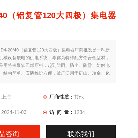
20/40（铝复管120大四极）集电器
JD4-20/40（铝复管120大四极）集电器厂商批发是一种新
机械设备馈电的供电系统，导体为特殊配方铝合金型材，
采用特殊聚氯乙烯原料，起到防雨、防尘、防雪、防触电
。结构简单、安装维护方便，被广泛用于矿山、冶金、化
码头、货场等移动设备的供电线。
：
上海
厂商性质：
其他
：
2024-11-03
访 问 量：
1234
品咨询
联系我们