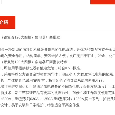
介绍
0/40（铝复管120大四极）集电器厂商批发
器是一种新型的向移动机械设备馈电的供电系统，导体为特殊配方铝合金
触电的安全作用。结构简单、安装维护方便，被广泛用于矿山、冶金、化
0/40（铝复管120大四极）集电器厂商批发特点：
靠，即使用手指接触也没有触电危险，符合IP23标准。
降耗，采用特殊配方铝合金型材作为导体；电阻小,可大程度降低电能的损耗
寿命长，导体护套也采用*的配方，极大延长了滑导线系统的使用寿命。
集电器可三维空间运动，能满足供电设备的不间断供电；采用双绝缘设计，
料、新技术、新工艺保证产品有更高的抗腐蚀性、耐侯性和工作温度使用范
≤500A，重I型系列630A～1250A,重Ⅱ型系列＞1250A,同一系列，护套
组合设计，易于安装和日常维护，特别适合于高空作业