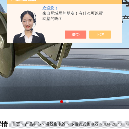
欢迎您！
来自局域网的朋友！有什么可以帮
助您的吗？
详情
首页
>
产品中心
>
滑线集电器
>
多极管式集电器
> JD4-20/