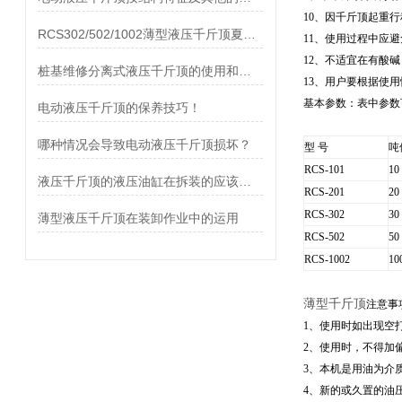
10、因千斤顶起重
RCS302/502/1002薄型液压千斤顶夏日来临
11、使用过程中应
12、不适宜在有酸
桩基维修分离式液压千斤顶的使用和保养事项
13、用户要根据使
基本参数：表中参数
电动液压千斤顶的保养技巧！
哪种情况会导致电动液压千斤顶损坏？
型 号
吨
RCS-101
10
液压千斤顶的液压油缸在拆装的应该注意些什么？
RCS-201
20
RCS-302
30
薄型液压千斤顶在装卸作业中的运用
RCS-502
50
RCS-1002
10
薄型千斤顶
注意事
1、使用时如出现空
2、使用时，不得加
3、本机是用油为介
4、新的或久置的油