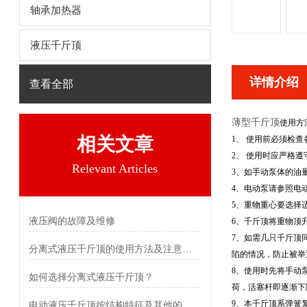
轴承加热器
液压千斤顶
详情介绍
查看全部
薄型千斤顶
使用方
相关文章
1、 使用前必须检
2、 使用时应严格
Relevant Articles
3、如手动泵体的油
4、电动泵请参照电
5、重物重心要选择
液压阀的故障及维修
6、千斤顶将重物顶
7、如需几只千斤顶
分离式液压千斤顶的使用方法及注意事项
陷的情况，防止被举
8、使用时先将手动
如何选择分离式液压千斤顶？
荷，活塞杆即逐渐下
9、本千斤顶系弹簧
电动液压千斤顶按结构特征及其他的分类