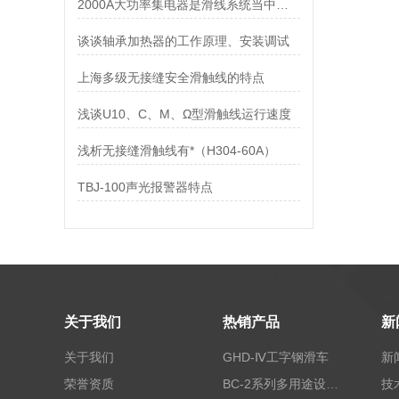
2000A大功率集电器是滑线系统当中比较重要的部件
谈谈轴承加热器的工作原理、安装调试
上海多级无接缝安全滑触线的特点
浅谈U10、C、M、Ω型滑触线运行速度
浅析无接缝滑触线有*（H304-60A）
TBJ-100声光报警器特点
关于我们
热销产品
新
关于我们
GHD-Ⅳ工字钢滑车
新
荣誉资质
BC-2系列多用途设备报警器
技