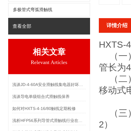
多极管式弯弧滑触线
详情介绍
查看全部
HXTS
相关文章
（一）
Relevant Articles
管长为
（二）
浅谈JD-4-60A安全滑触线集电器好坏的评判与一些要求和种类应用
移动式
浅谈导电单级组合式滑触线保养
如何对HXTS-4-16/80触线定期检修
（三）
浅析HFP56系列导管式滑触线行业在标准上更新
2）