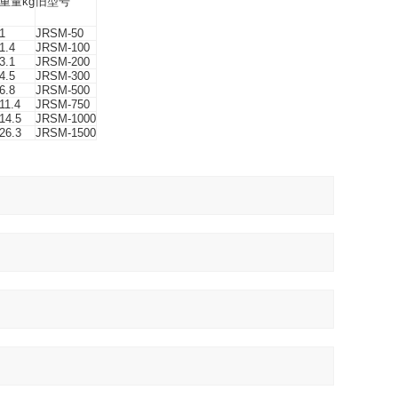
重量kg
旧型号
1
JRSM-50
1.4
JRSM-100
3.1
JRSM-200
4.5
JRSM-300
6.8
JRSM-500
11.4
JRSM-750
14.5
JRSM-1000
26.3
JRSM-1500