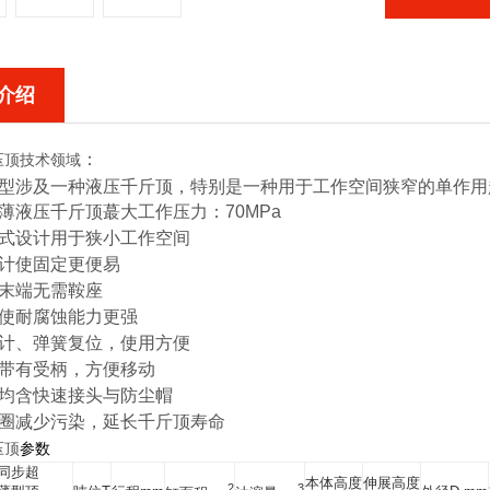
介绍
：
压顶
技术领域
型涉及一种液压千斤顶，特别是一种用于工作空间狭窄的单作用
薄液压千斤顶蕞大工作压力
：70MPa
式设计用于狭小工作空间
计使固定更便易
末端无需鞍座
使耐腐蚀能力更强
计、弹簧复位，使用方便
带有受柄，方便移动
均含快速接头与防尘帽
圈减少污染，延长千斤顶寿命
压顶
参数
同步超
本体高度
伸展高度
2
3