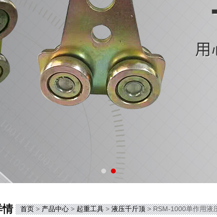
详情
首页
>
产品中心
>
起重工具
>
液压千斤顶
> RSM-1000单作用液