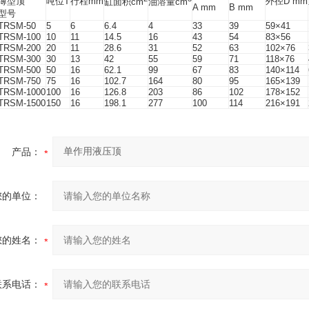
薄型顶
吨位T
行程mm
外径D mm
缸面积cm
油溶量cm
A mm
B mm
型号
TRSM-50
5
6
6.4
4
33
39
59×41
TRSM-100
10
11
14.5
16
43
54
83×56
TRSM-200
20
11
28.6
31
52
63
102×76
TRSM-300
30
13
42
55
59
71
118×76
TRSM-500
50
16
62.1
99
67
83
140×114
TRSM-750
75
16
102.7
164
80
95
165×139
TRSM-1000
100
16
126.8
203
86
102
178×152
TRSM-1500
150
16
198.1
277
100
114
216×191
产品：
您的单位：
您的姓名：
联系电话：