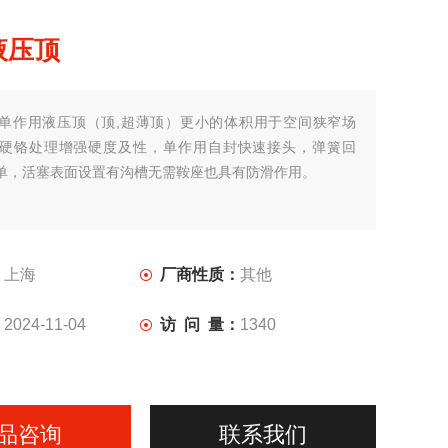
液压顶
单作用液压顶（顶,超薄顶）更小的体积用于空间狭窄场
硬铬处理增强硬度及性，单作用自封快速接头，弹簧回
单，活塞表面设置有沟槽无需鞍座也具有防滑作用。
：
上海
厂商性质：
其他
：
2024-11-04
访 问 量：
1340
品咨询
联系我们