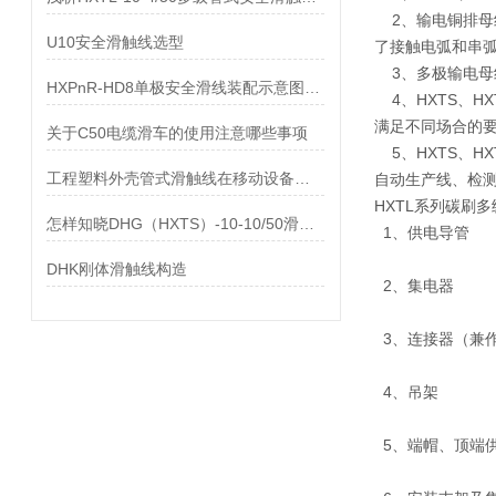
2、输电铜排母
U10安全滑触线选型
了接触电弧和串
3、多极输电母
HXPnR-HD8单极安全滑线装配示意图及主要零部件
4、HXTS、H
满足不同场合的
关于C50电缆滑车的使用注意哪些事项
5、HXTS、H
工程塑料外壳管式滑触线在移动设备上的应用特点和优点
自动生产线、检
HXTL系列碳刷
怎样知晓DHG（HXTS）-10-10/50滑触线的质量性能？
1、供电导管
DHK刚体滑触线构造
2、集电器
3、连接器（兼
4、吊架
5、端帽、顶端