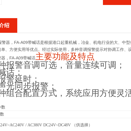
介绍
警器，FA-A09带喊话
是根据港口起重机械，冶金、机电行业的大、中型
简单、方便实用等优点。经过实际使用，多种音调报警提示对协调工作、
主要功能及特点
器，FA-A09带喊话
种报警音调可选，音量连续可调；
喊话；
报警延时；
声光同步报警；
种组合配置方式，系统应用方便灵
参数
 数
24V~AC240V / AC380V DC24V~DC48V （供选择）