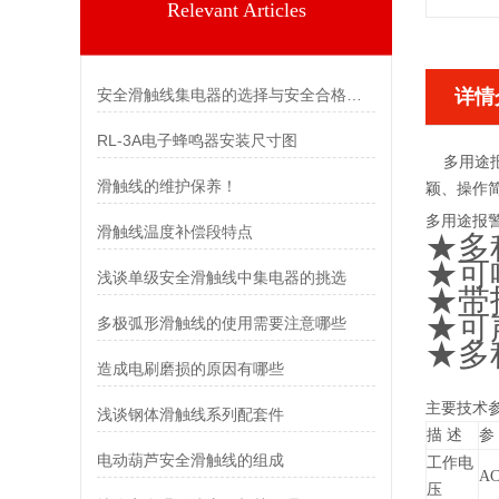
Relevant Articles
安全滑触线集电器的选择与安全合格标准
详情
RL-3A电子蜂鸣器安装尺寸图
多用途报
滑触线的维护保养！
颖、操作
多用途报警
滑触线温度补偿段特点
★
多
★
可
浅谈单级安全滑触线中集电器的挑选
★
带
★
可
多极弧形滑触线的使用需要注意哪些
★
多
造成电刷磨损的原因有哪些
主要技术
浅谈钢体滑触线系列配套件
描 述
参
电动葫芦安全滑触线的组成
工作电
AC
压