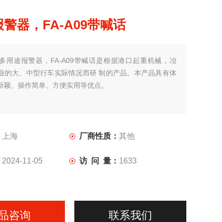
警器，FA-A09带喊话
多用途报警器，FA-A09带喊话是根据港口起重机械，冶
业的大、中型行车实际情况而研 制的产品。本产品具有体
新颖、操作简单、方便实用等优点。
：
上海
厂商性质：
其他
：
2024-11-05
访 问 量：
1633
品咨询
联系我们