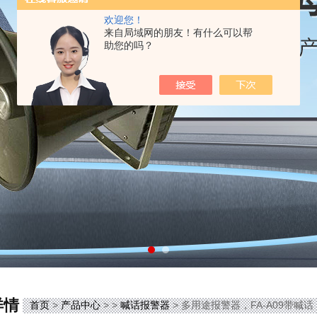
欢迎您！
来自局域网的朋友！有什么可以帮
助您的吗？
详情
首页
>
产品中心
> >
喊话报警器
> 多用途报警器，FA-A09带喊话