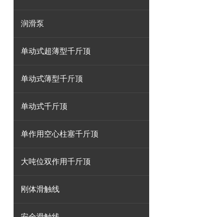
润滑泵
单动式超薄型千斤顶
单动式薄型千斤顶
单动式千斤顶
单作用空心柱塞千斤顶
大吨位双作用千斤顶
刚体滑触线
安全滑触线