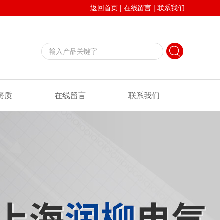
返回首页
|
在线留言
|
联系我们
资质
在线留言
联系我们