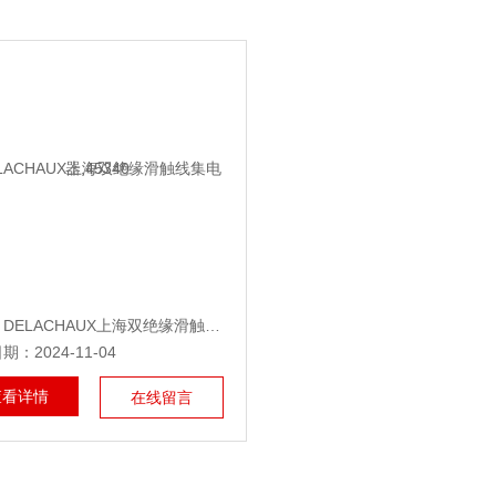
名称：DELACHAUX上海双绝缘滑触线集电器,45340
：2024-11-04
查看详情
在线留言