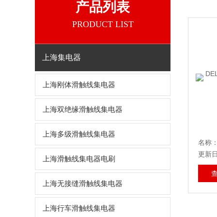
产品列表
PRODUCT LIST
上海集电器
上海刚体滑触线集电器
上海双绝缘滑触线集电器
上海多级滑触线集电器
更新日期
上海滑触线集电器电刷
上海无接缝滑触线集电器
上海行车滑触线集电器