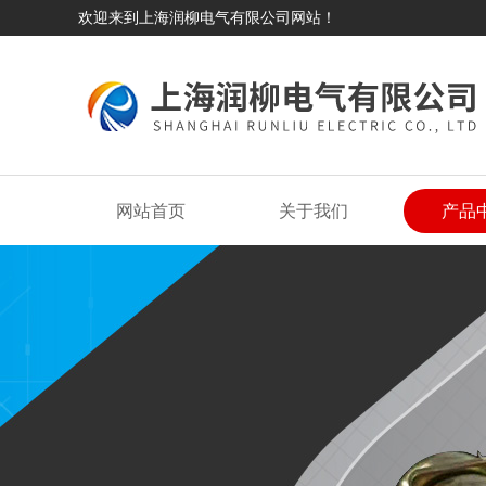
欢迎来到上海润柳电气有限公司网站！
网站首页
关于我们
产品