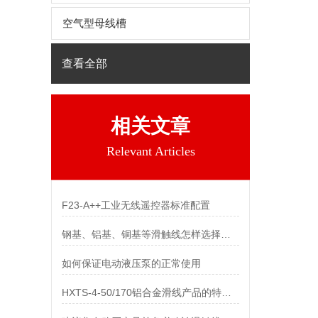
空气型母线槽
查看全部
相关文章
Relevant Articles
F23-A++工业无线遥控器标准配置
钢基、铝基、铜基等滑触线怎样选择优良实用的滑线
如何保证电动液压泵的正常使用
HXTS-4-50/170铝合金滑线产品的特点及用途