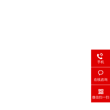
手机
在线咨询
微信扫一扫