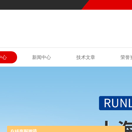
中心
新闻中心
技术文章
荣誉