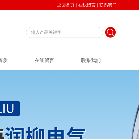
返回首页
|
在线留言
|
联系我们
资质
在线留言
联系我们