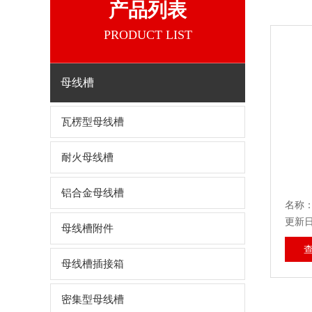
产品列表
PRODUCT LIST
母线槽
瓦楞型母线槽
耐火母线槽
铝合金母线槽
名称
更新日期
母线槽附件
母线槽插接箱
密集型母线槽