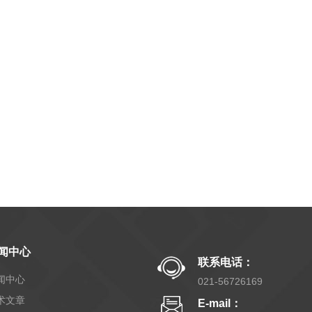
闻中心
联系电话：
闻中心
021-56726169
术文章
E-mail：