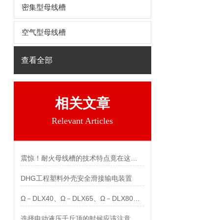
密集型母线槽
空气型母线槽
查看全部
相关文章
Relevant Articles
震惊！耐火母线槽的技术特点竟在这里！
DHG工程塑料外壳安全滑接输电装置
Ω－DLX40、Ω－DLX65、Ω－DLX80导轮滑车用途
选择电动液压千斤顶的时候应该注意什么